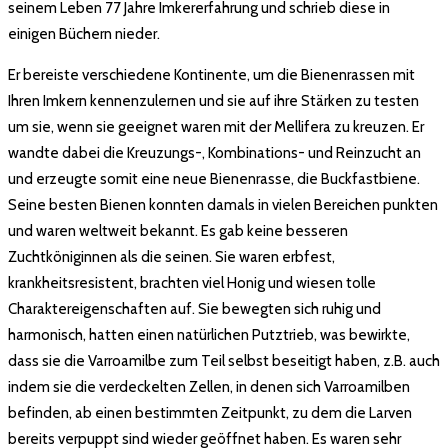
seinem Leben 77 Jahre Imkererfahrung und schrieb diese in
einigen Büchern nieder.
Er bereiste verschiedene Kontinente, um die Bienenrassen mit
Ihren Imkern kennenzulernen und sie auf ihre Stärken zu testen
um sie, wenn sie geeignet waren mit der Mellifera zu kreuzen. Er
wandte dabei die Kreuzungs-, Kombinations- und Reinzucht an
und erzeugte somit eine neue Bienenrasse, die Buckfastbiene.
Seine besten Bienen konnten damals in vielen Bereichen punkten
und waren weltweit bekannt. Es gab keine besseren
Zuchtköniginnen als die seinen. Sie waren erbfest,
krankheitsresistent, brachten viel Honig und wiesen tolle
Charaktereigenschaften auf. Sie bewegten sich ruhig und
harmonisch, hatten einen natürlichen Putztrieb, was bewirkte,
dass sie die Varroamilbe zum Teil selbst beseitigt haben, z.B. auch
indem sie die verdeckelten Zellen, in denen sich Varroamilben
befinden, ab einen bestimmten Zeitpunkt, zu dem die Larven
bereits verpuppt sind wieder geöffnet haben. Es waren sehr