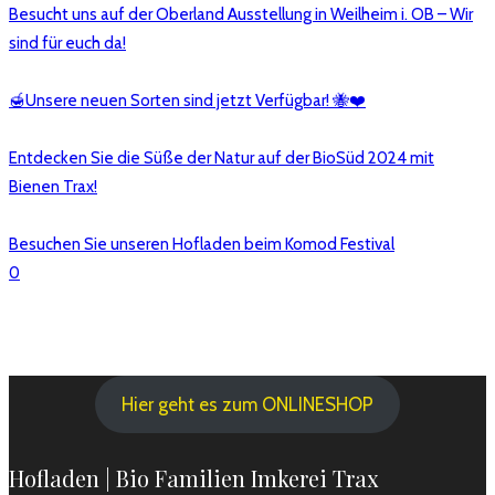
Besucht uns auf der Oberland Ausstellung in Weilheim i. OB – Wir
sind für euch da!
🍯Unsere neuen Sorten sind jetzt Verfügbar! 🐝❤️
Entdecken Sie die Süße der Natur auf der BioSüd 2024 mit
Bienen Trax!
Besuchen Sie unseren Hofladen beim Komod Festival
0
Hier geht es zum ONLINESHOP
Hofladen | Bio Familien Imkerei Trax