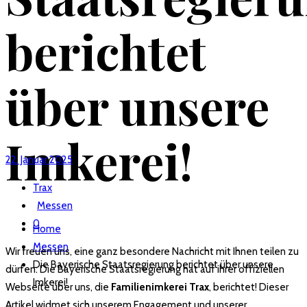
berichtet
über unsere
Imkerei!
22. Januar 2025
Trax
Messen
0
Home
Messen
Wir freuen uns, eine ganz besondere Nachricht mit Ihnen teilen zu
Die Bayerische Staatsregierung berichtet über unsere
dürfen: Die Bayerische Staatsregierung hat auf ihrer offiziellen
Imkerei!
Webseite über uns, die
Familienimkerei Trax
, berichtet! Dieser
Artikel widmet sich unserem Engagement und unserer