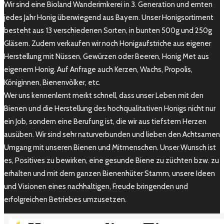
Wir sind eine Bioland Wanderimkerei in 3. Generation und ernten
jedes Jahr Honig überwiegend aus Bayern. Unser Honigsortiment
besteht aus 13 verschiedenen Sorten, in bunten 500g und 250g
Gläsern. Zudem verkaufen wir noch Honigaufstriche aus eigener
Herstellung mit Nüssen, Gewürzen oder Beeren, Honig Met aus
eigenem Honig. Auf Anfrage auch Kerzen, Wachs, Propolis,
Königinnen, Bienenvölker, etc.
Wer uns kennenlernt merkt schnell, dass unser Leben mit den
Bienen und die Herstellung des hochqualitativen Honigs nicht nur
ein Job, sondern eine Berufung ist, die wir aus tiefstem Herzen
ausüben. Wir sind sehr naturverbunden und lieben den Achtsamen
Umgang mit unseren Bienen und Mitmenschen. Unser Wunsch ist
es, Positives zu bewirken, eine gesunde Biene zu züchten bzw. zu
erhalten und mit dem ganzen Bienenhüter Stamm, unsere Ideen
und Visionen eines nachhaltigen, Freude bringenden und
erfolgreichen Betriebes umzusetzen.