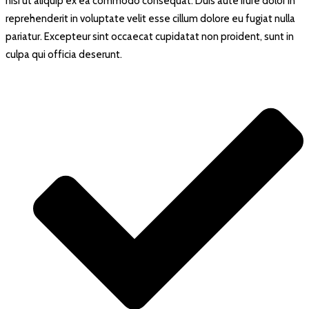
nisi ut aliquip ex ea commodo consequat. Duis aute irure dolor in
reprehenderit in voluptate velit esse cillum dolore eu fugiat nulla
pariatur. Excepteur sint occaecat cupidatat non proident, sunt in
culpa qui officia deserunt.